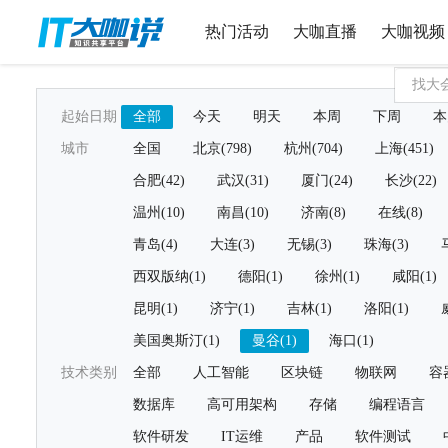
热门活动
大咖直播
大咖视频
起始日期
全部
今天
明天
本周
下周
本
城市
全国
北京(798)
杭州(704)
上海(451)
合肥(42)
武汉(31)
厦门(24)
长沙(22)
温州(10)
南昌(10)
济南(8)
在线(8)
青岛(4)
大连(3)
无锡(3)
珠海(3)
西双版纳(1)
德阳(1)
徐州(1)
咸阳(1)
昆明(1)
济宁(1)
吉林(1)
洛阳(1)
美国奥斯汀(1)
曼谷(1)
海口(1)
技术类别
全部
人工智能
区块链
物联网
容
数据库
高可用架构
存储
编程语言
软件研发
IT运维
产品
软件测试