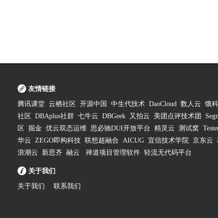
友情链接
腾讯课堂
云栖社区
开源中国
中生代技术
DaoCloud
数人云
饿
社区
DBAplus社群
七牛云
DBGeek
又拍云
美团点评技术团
Segm
区
掘金
优云双态运维
思必驰DUI开放平台
精灵云
测试窝
Test
华云
ZEGO即构科技
联想超融合
AICUG
宜信技术学院
京东云
浪潮云
新思齐
融云
禅道项目管理软件
轻流无代码平台
关于我们
关于我们
联系我们