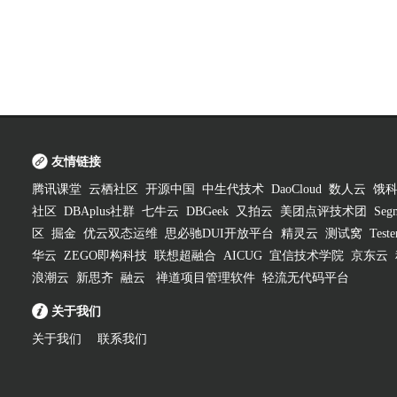
友情链接
腾讯课堂
云栖社区
开源中国
中生代技术
DaoCloud
数人云
饿
社区
DBAplus社群
七牛云
DBGeek
又拍云
美团点评技术团
Segm
区
掘金
优云双态运维
思必驰DUI开放平台
精灵云
测试窝
Test
华云
ZEGO即构科技
联想超融合
AICUG
宜信技术学院
京东云
浪潮云
新思齐
融云
禅道项目管理软件
轻流无代码平台
关于我们
关于我们
联系我们