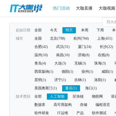
热门活动
大咖直播
大咖视频
起始日期
全部
今天
明天
本周
下周
本
城市
全国
北京(798)
杭州(704)
上海(451)
合肥(42)
武汉(31)
厦门(24)
长沙(22)
温州(10)
南昌(10)
济南(8)
在线(8)
青岛(4)
大连(3)
无锡(3)
珠海(3)
西双版纳(1)
德阳(1)
徐州(1)
咸阳(1)
昆明(1)
济宁(1)
吉林(1)
洛阳(1)
美国奥斯汀(1)
曼谷(1)
海口(1)
技术类别
全部
人工智能
区块链
物联网
容
数据库
高可用架构
存储
编程语言
软件研发
IT运维
产品
软件测试