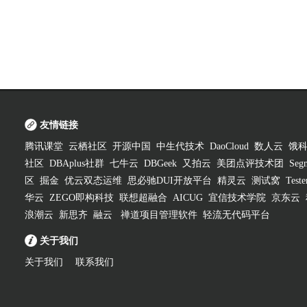
友情链接
腾讯课堂
云栖社区
开源中国
中生代技术
DaoCloud
数人云
饿
社区
DBAplus社群
七牛云
DBGeek
又拍云
美团点评技术团
Segm
区
掘金
优云双态运维
思必驰DUI开放平台
精灵云
测试窝
Test
华云
ZEGO即构科技
联想超融合
AICUG
宜信技术学院
京东云
浪潮云
新思齐
融云
禅道项目管理软件
轻流无代码平台
关于我们
关于我们
联系我们