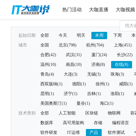
热门活动
大咖直播
大咖视频
起始日期
全部
今天
明天
本周
下周
本
城市
全国
北京(798)
杭州(704)
上海(451)
合肥(42)
武汉(31)
厦门(24)
长沙(22)
温州(10)
南昌(10)
济南(8)
在线(8)
青岛(4)
大连(3)
无锡(3)
珠海(3)
西双版纳(1)
德阳(1)
徐州(1)
咸阳(1)
昆明(1)
济宁(1)
吉林(1)
洛阳(1)
美国奥斯汀(1)
曼谷(1)
海口(1)
技术类别
全部
人工智能
区块链
物联网
容
数据库
高可用架构
存储
编程语言
软件研发
IT运维
产品
软件测试