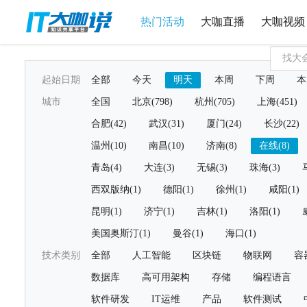
热门活动
大咖直播
大咖视频
起始日期
全部
今天
明天
本周
下周
本
城市
全国
北京(798)
杭州(705)
上海(451)
合肥(42)
武汉(31)
厦门(24)
长沙(22)
温州(10)
南昌(10)
济南(8)
在线(8)
青岛(4)
大连(3)
无锡(3)
珠海(3)
西双版纳(1)
德阳(1)
徐州(1)
咸阳(1)
昆明(1)
济宁(1)
吉林(1)
洛阳(1)
美国奥斯汀(1)
曼谷(1)
海口(1)
技术类别
全部
人工智能
区块链
物联网
容
数据库
高可用架构
存储
编程语言
软件研发
IT运维
产品
软件测试