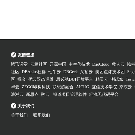
友情链接
腾讯课堂
云栖社区
开源中国
中生代技术
DaoCloud
数人云
饿
社区
DBAplus社群
七牛云
DBGeek
又拍云
美团点评技术团
Segm
区
掘金
优云双态运维
思必驰DUI开放平台
精灵云
测试窝
Test
华云
ZEGO即构科技
联想超融合
AICUG
宜信技术学院
京东云
浪潮云
新思齐
融云
禅道项目管理软件
轻流无代码平台
关于我们
关于我们
联系我们