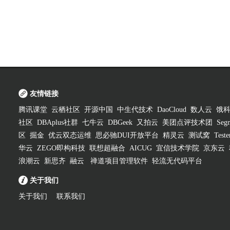
友情链接
腾讯课堂
云栖社区
开源中国
中生代技术
DaoCloud
数人云
饿
社区
DBAplus社群
七牛云
DBGeek
又拍云
美团点评技术团
Segm
区
掘金
优云双态运维
思必驰DUI开放平台
精灵云
测试窝
Test
华云
ZEGO即构科技
联想超融合
AICUG
宜信技术学院
京东云
浪潮云
新思齐
融云
禅道项目管理软件
轻流无代码平台
关于我们
关于我们
联系我们