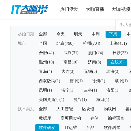
热门活动
大咖直播
大咖视频
起始日期
全部
今天
明天
本周
下周
本
城市
全国
北京(798)
杭州(704)
上海(451)
合肥(42)
武汉(31)
厦门(24)
长沙(22)
温州(10)
南昌(10)
济南(8)
在线(8)
青岛(4)
大连(3)
无锡(3)
珠海(3)
西双版纳(1)
德阳(1)
徐州(1)
咸阳(1)
昆明(1)
济宁(1)
吉林(1)
洛阳(1)
美国奥斯汀(1)
曼谷(1)
海口(1)
技术类别
全部
人工智能
区块链
物联网
容
数据库
高可用架构
存储
编程语言
软件研发
IT运维
产品
软件测试