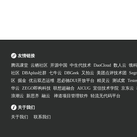
友情链接
腾讯课堂
云栖社区
开源中国
中生代技术
DaoCloud
数人云
饿
社区
DBAplus社群
七牛云
DBGeek
又拍云
美团点评技术团
Segm
区
掘金
优云双态运维
思必驰DUI开放平台
精灵云
测试窝
Test
华云
ZEGO即构科技
联想超融合
AICUG
宜信技术学院
京东云
浪潮云
新思齐
融云
禅道项目管理软件
轻流无代码平台
关于我们
关于我们
联系我们