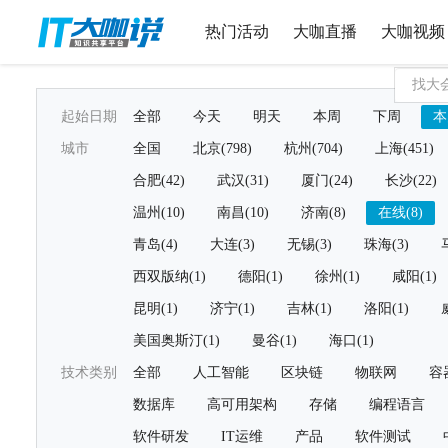
热门活动
大咖直播
大咖视频
起始日期
全部
今天
明天
本周
下周
本
城市
全国
北京(798)
杭州(704)
上海(451)
合肥(42)
武汉(31)
厦门(24)
长沙(22)
温州(10)
南昌(10)
济南(8)
在线(8)
青岛(4)
大连(3)
无锡(3)
珠海(3)
西双版纳(1)
德阳(1)
徐州(1)
咸阳(1)
昆明(1)
济宁(1)
吉林(1)
洛阳(1)
美国奥斯汀(1)
曼谷(1)
海口(1)
技术类别
全部
人工智能
区块链
物联网
容
数据库
高可用架构
存储
编程语言
软件研发
IT运维
产品
软件测试