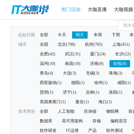
热门活动
大咖直播
大咖视频
起始日期
全部
今天
明天
本周
下周
本
城市
全国
北京(798)
杭州(705)
上海(451)
合肥(42)
武汉(31)
厦门(24)
长沙(22)
温州(10)
南昌(10)
济南(8)
在线(8)
青岛(4)
大连(3)
无锡(3)
珠海(3)
西双版纳(1)
德阳(1)
徐州(1)
咸阳(1)
昆明(1)
济宁(1)
吉林(1)
洛阳(1)
美国奥斯汀(1)
曼谷(1)
海口(1)
技术类别
全部
人工智能
区块链
物联网
容
数据库
高可用架构
存储
编程语言
软件研发
IT运维
产品
软件测试