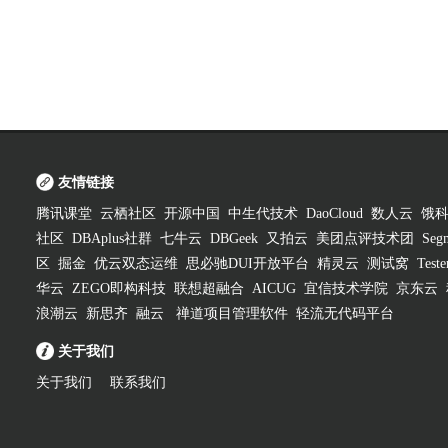
友情链接
腾讯课堂
云栖社区
开源中国
中生代技术
DaoCloud
数人云
饿
社区
DBAplus社群
七牛云
DBGeek
又拍云
美团点评技术团
Segm
区
掘金
优云双态运维
思必驰DUI开放平台
精灵云
测试窝
Test
华云
ZEGO即构科技
联想超融合
AICUG
宜信技术学院
京东云
浪潮云
新思齐
融云
禅道项目管理软件
轻流无代码平台
关于我们
关于我们
联系我们