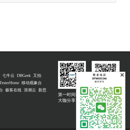
七牛云
DBGeek
又拍
TesterHome
移动观象台
台
极客在线
浪潮云
新思
第一时间获取
大咖说吐槽客服
大咖分享资讯