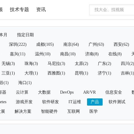
频
技术专题
资讯
本月
指定日期
深圳(222)
成都(105)
南京(64)
广州(63)
西安(62)
)
嘉兴(11)
温州(10)
南昌(10)
济南(8)
在线(8)
天
无锡(3)
珠海(3)
马尼拉(3)
太原(2)
广东(2)
四川(2
三亚(1)
大理(1)
西雅图(1)
昆明(1)
济宁(1)
吉林(1
谷(1)
海口(1)
容器
云计算
大数据
DevOps
AR/VR
信息安全
etes
游戏开发
软件研发
IT运维
产品
软件测试
发展
解决方案
智能硬件
互联网
医学