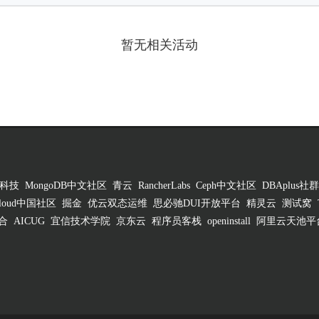
暂无相关活动
科技
MongoDB中文社区
青云
RancherLabs
Ceph中文社区
DBAplus社群
 Cloud中国社区
掘金
优云双态运维
思必驰DUI开放平台
精灵云
测试窝
合
AICUG
宜信技术学院
京东云
程序员客栈
openinstall
阿里云天池平