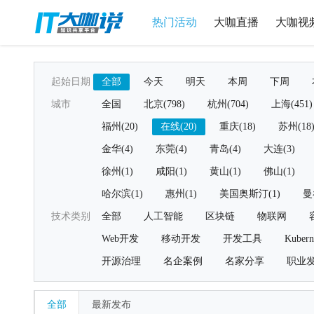
热门活动
大咖直播
大咖视
起始日期
全部
今天
明天
本周
下周
城市
全国
北京(798)
杭州(704)
上海(451)
福州(20)
在线(20)
重庆(18)
苏州(18
金华(4)
东莞(4)
青岛(4)
大连(3)
徐州(1)
咸阳(1)
黄山(1)
佛山(1)
哈尔滨(1)
惠州(1)
美国奥斯汀(1)
曼
技术类别
全部
人工智能
区块链
物联网
Web开发
移动开发
开发工具
Kubern
开源治理
名企案例
名家分享
职业
全部
最新发布