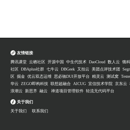
友情链接
腾讯课堂
云栖社区
开源中国
中生代技术
DaoCloud
数人云
饿
社区
DBAplus社群
七牛云
DBGeek
又拍云
美团点评技术团
Segm
区
掘金
优云双态运维
思必驰DUI开放平台
精灵云
测试窝
Test
华云
ZEGO即构科技
联想超融合
AICUG
宜信技术学院
京东云
浪潮云
新思齐
融云
禅道项目管理软件
轻流无代码平台
关于我们
关于我们
联系我们