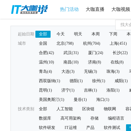
热门活动
大咖直播
大咖视频
起始日期
全部
今天
明天
本周
下周
本
城市
全国
北京(798)
杭州(704)
上海(451)
合肥(42)
武汉(31)
厦门(24)
长沙(22)
温州(10)
南昌(10)
济南(8)
在线(8)
青岛(4)
大连(3)
无锡(3)
珠海(3)
西双版纳(1)
德阳(1)
徐州(1)
咸阳(1)
昆明(1)
济宁(1)
吉林(1)
洛阳(1)
美国奥斯汀(1)
曼谷(1)
海口(1)
技术类别
全部
人工智能
区块链
物联网
容
数据库
高可用架构
存储
编程语言
软件研发
IT运维
产品
软件测试