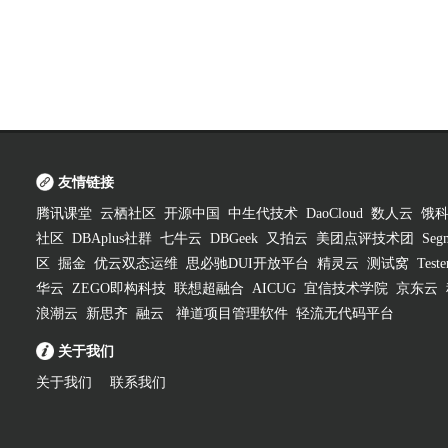
友情链接
腾讯课堂
云栖社区
开源中国
中生代技术
DaoCloud
数人云
饿
社区
DBAplus社群
七牛云
DBGeek
又拍云
美团点评技术团
Segm
区
掘金
优云双态运维
思必驰DUI开放平台
精灵云
测试窝
Test
华云
ZEGO即构科技
联想超融合
AICUG
宜信技术学院
京东云
浪潮云
新思齐
融云
禅道项目管理软件
轻流无代码平台
关于我们
关于我们
联系我们