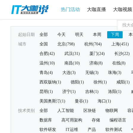
热门活动
大咖直播
大咖视频
起始日期
全部
今天
明天
本周
下周
本
城市
全国
北京(798)
杭州(704)
上海(451)
合肥(42)
武汉(31)
厦门(24)
长沙(22)
温州(10)
南昌(10)
济南(8)
在线(8)
青岛(4)
大连(3)
无锡(3)
珠海(3)
西双版纳(1)
德阳(1)
徐州(1)
咸阳(1)
昆明(1)
济宁(1)
吉林(1)
洛阳(1)
美国奥斯汀(1)
曼谷(1)
海口(1)
技术类别
全部
人工智能
区块链
物联网
容
数据库
高可用架构
存储
编程语言
软件研发
IT运维
产品
软件测试