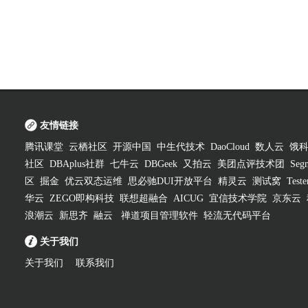
友情链接
腾讯课堂
云栖社区
开源中国
中生代技术
DaoCloud
数人云
饿
社区
DBAplus社群
七牛云
DBGeek
又拍云
美团点评技术团
Segm
区
掘金
优云双态运维
思必驰DUI开放平台
精灵云
测试窝
Test
华云
ZEGO即构科技
联想超融合
AICUG
宜信技术学院
京东云
浪潮云
新思齐
融云
禅道项目管理软件
轻流无代码平台
关于我们
关于我们
联系我们