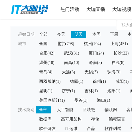
热门活动
大咖直播
大咖视频
起始日期
全部
今天
明天
本周
下周
本
城市
全国
北京(798)
杭州(704)
上海(451)
合肥(42)
武汉(31)
厦门(24)
长沙(22)
温州(10)
南昌(10)
济南(8)
在线(8)
青岛(4)
大连(3)
无锡(3)
珠海(3)
西双版纳(1)
德阳(1)
徐州(1)
咸阳(1)
昆明(1)
济宁(1)
吉林(1)
洛阳(1)
美国奥斯汀(1)
曼谷(1)
海口(1)
技术类别
全部
人工智能
区块链
物联网
容
数据库
高可用架构
存储
编程语言
软件研发
IT运维
产品
软件测试