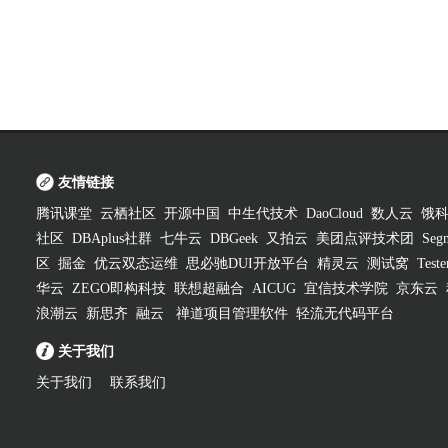
友情链接
腾讯课堂
云栖社区
开源中国
中生代技术
DaoCloud
数人云
饿
社区
DBAplus社群
七牛云
DBGeek
又拍云
美团点评技术团
Segm
区
掘金
优云双态运维
思必驰DUI开放平台
精灵云
测试窝
Test
华云
ZEGO即构科技
联想超融合
AICUG
宜信技术学院
京东云
浪潮云
新思齐
融云
禅道项目管理软件
轻流无代码平台
关于我们
关于我们
联系我们