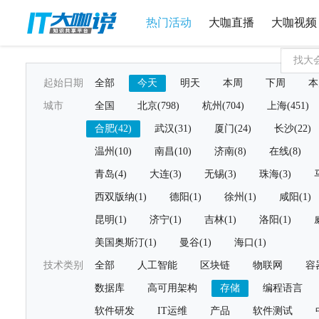
热门活动
大咖直播
大咖视频
起始日期
全部
今天
明天
本周
下周
本
城市
全国
北京(798)
杭州(704)
上海(451)
合肥(42)
武汉(31)
厦门(24)
长沙(22)
温州(10)
南昌(10)
济南(8)
在线(8)
青岛(4)
大连(3)
无锡(3)
珠海(3)
西双版纳(1)
德阳(1)
徐州(1)
咸阳(1)
昆明(1)
济宁(1)
吉林(1)
洛阳(1)
美国奥斯汀(1)
曼谷(1)
海口(1)
技术类别
全部
人工智能
区块链
物联网
容
数据库
高可用架构
存储
编程语言
软件研发
IT运维
产品
软件测试