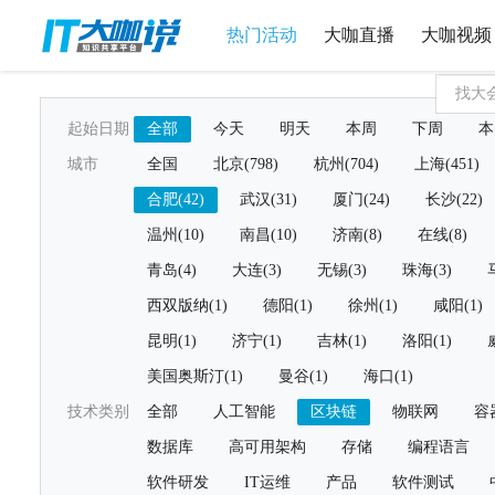
热门活动
大咖直播
大咖视频
起始日期
全部
今天
明天
本周
下周
本
城市
全国
北京(798)
杭州(704)
上海(451)
合肥(42)
武汉(31)
厦门(24)
长沙(22)
温州(10)
南昌(10)
济南(8)
在线(8)
青岛(4)
大连(3)
无锡(3)
珠海(3)
西双版纳(1)
德阳(1)
徐州(1)
咸阳(1)
昆明(1)
济宁(1)
吉林(1)
洛阳(1)
美国奥斯汀(1)
曼谷(1)
海口(1)
技术类别
全部
人工智能
区块链
物联网
容
数据库
高可用架构
存储
编程语言
软件研发
IT运维
产品
软件测试