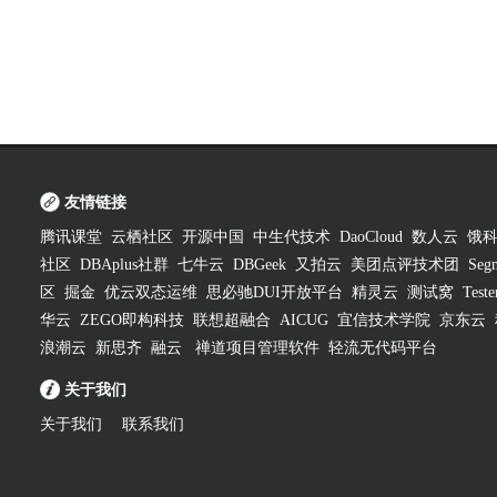
友情链接
腾讯课堂
云栖社区
开源中国
中生代技术
DaoCloud
数人云
饿
社区
DBAplus社群
七牛云
DBGeek
又拍云
美团点评技术团
Segm
区
掘金
优云双态运维
思必驰DUI开放平台
精灵云
测试窝
Test
华云
ZEGO即构科技
联想超融合
AICUG
宜信技术学院
京东云
浪潮云
新思齐
融云
禅道项目管理软件
轻流无代码平台
关于我们
关于我们
联系我们