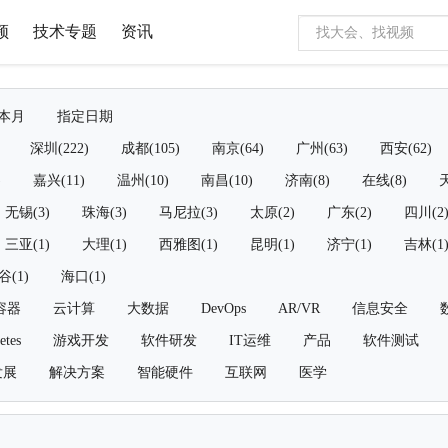
频
技术专题
资讯
本月
指定日期
深圳(222)
成都(105)
南京(64)
广州(63)
西安(62)
)
嘉兴(11)
温州(10)
南昌(10)
济南(8)
在线(8)
天
无锡(3)
珠海(3)
马尼拉(3)
太原(2)
广东(2)
四川(2
三亚(1)
大理(1)
西雅图(1)
昆明(1)
济宁(1)
吉林(1
谷(1)
海口(1)
容器
云计算
大数据
DevOps
AR/VR
信息安全
etes
游戏开发
软件研发
IT运维
产品
软件测试
发展
解决方案
智能硬件
互联网
医学