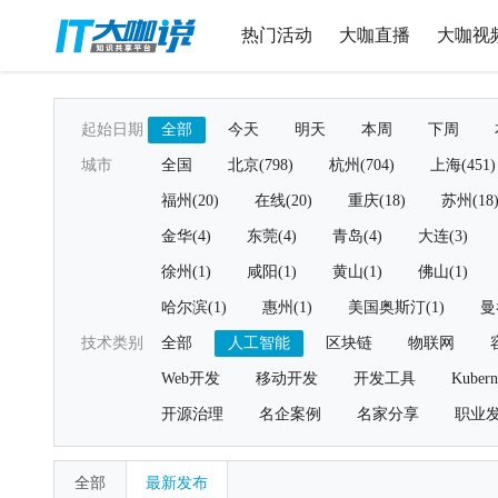
热门活动
大咖直播
大咖视
起始日期
全部
今天
明天
本周
下周
城市
全国
北京(798)
杭州(704)
上海(451)
福州(20)
在线(20)
重庆(18)
苏州(18
金华(4)
东莞(4)
青岛(4)
大连(3)
徐州(1)
咸阳(1)
黄山(1)
佛山(1)
哈尔滨(1)
惠州(1)
美国奥斯汀(1)
曼
技术类别
全部
人工智能
区块链
物联网
Web开发
移动开发
开发工具
Kubern
开源治理
名企案例
名家分享
职业
全部
最新发布