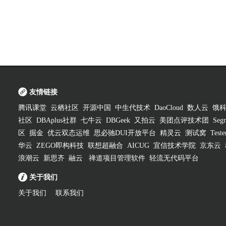
友情链接
腾讯课堂
云栖社区
开源中国
中生代技术
DaoCloud
数人云
饿
社区
DBAplus社群
七牛云
DBGeek
又拍云
美团点评技术团
Segm
区
掘金
优云双态运维
思必驰DUI开放平台
精灵云
测试窝
Test
华云
ZEGO即构科技
联想超融合
AICUG
宜信技术学院
京东云
浪潮云
新思齐
融云
禅道项目管理软件
轻流无代码平台
关于我们
关于我们
联系我们