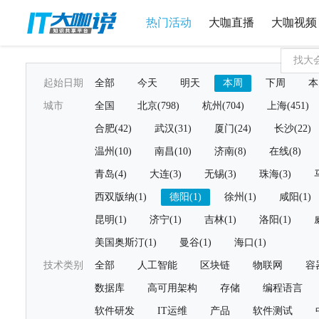
热门活动
大咖直播
大咖视频
起始日期
全部
今天
明天
本周
下周
本
城市
全国
北京(798)
杭州(704)
上海(451)
合肥(42)
武汉(31)
厦门(24)
长沙(22)
温州(10)
南昌(10)
济南(8)
在线(8)
青岛(4)
大连(3)
无锡(3)
珠海(3)
西双版纳(1)
德阳(1)
徐州(1)
咸阳(1)
昆明(1)
济宁(1)
吉林(1)
洛阳(1)
美国奥斯汀(1)
曼谷(1)
海口(1)
技术类别
全部
人工智能
区块链
物联网
容
数据库
高可用架构
存储
编程语言
软件研发
IT运维
产品
软件测试