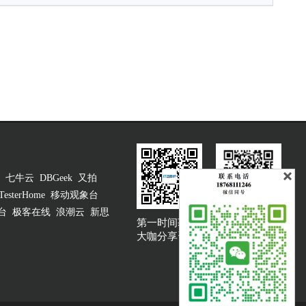
七牛云
DBGeek
又拍
TesterHome
移动观象台
台
极客在线
浪潮云
新思
第一时间获取
大咖说吐槽客服
大咖分享资讯