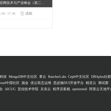
中国企业互联网技术与产业峰会（第二届）
:30 - 17:30

成都
科技
MongoDB中文社区
青云
RancherLabs
Ceph中文社区
DBAplus社群
 Cloud中国社区
掘金
优云双态运维
思必驰DUI开放平台
精灵云
测试窝
合
AICUG
宜信技术学院
京东云
程序员客栈
openinstall
阿里云天池平