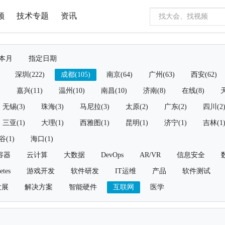
频
技术专题
资讯
本月
指定日期
深圳(222)
成都(105)
南京(64)
广州(63)
西安(62)
)
嘉兴(11)
温州(10)
南昌(10)
济南(8)
在线(8)
天
无锡(3)
珠海(3)
马尼拉(3)
太原(2)
广东(2)
四川(2
三亚(1)
大理(1)
西雅图(1)
昆明(1)
济宁(1)
吉林(1
谷(1)
海口(1)
容器
云计算
大数据
DevOps
AR/VR
信息安全
etes
游戏开发
软件研发
IT运维
产品
软件测试
发展
解决方案
智能硬件
互联网
医学