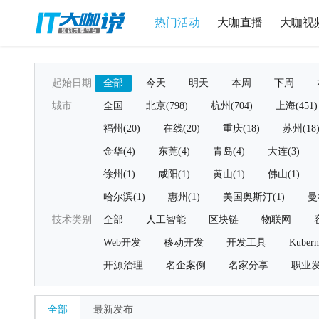
热门活动
大咖直播
大咖视
起始日期
全部
今天
明天
本周
下周
城市
全国
北京(798)
杭州(704)
上海(451)
福州(20)
在线(20)
重庆(18)
苏州(18
金华(4)
东莞(4)
青岛(4)
大连(3)
徐州(1)
咸阳(1)
黄山(1)
佛山(1)
哈尔滨(1)
惠州(1)
美国奥斯汀(1)
曼
技术类别
全部
人工智能
区块链
物联网
Web开发
移动开发
开发工具
Kubern
开源治理
名企案例
名家分享
职业
全部
最新发布