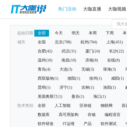
热门活动
大咖直播
大咖视频
起始日期
全部
今天
明天
本周
下周
本
城市
全国
北京(798)
杭州(704)
上海(451)
合肥(42)
武汉(31)
厦门(24)
长沙(22)
温州(10)
南昌(10)
济南(8)
在线(8)
青岛(4)
大连(3)
无锡(3)
珠海(3)
西双版纳(1)
德阳(1)
徐州(1)
咸阳(1)
昆明(1)
济宁(1)
吉林(1)
洛阳(1)
美国奥斯汀(1)
曼谷(1)
海口(1)
技术类别
全部
人工智能
区块链
物联网
容
数据库
高可用架构
存储
编程语言
软件研发
IT运维
产品
软件测试