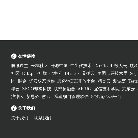
友情链接
腾讯课堂
云栖社区
开源中国
中生代技术
DaoCloud
数人云
饿
社区
DBAplus社群
七牛云
DBGeek
又拍云
美团点评技术团
Segm
区
掘金
优云双态运维
思必驰DUI开放平台
精灵云
测试窝
Test
华云
ZEGO即构科技
联想超融合
AICUG
宜信技术学院
京东云
浪潮云
新思齐
融云
禅道项目管理软件
轻流无代码平台
关于我们
关于我们
联系我们