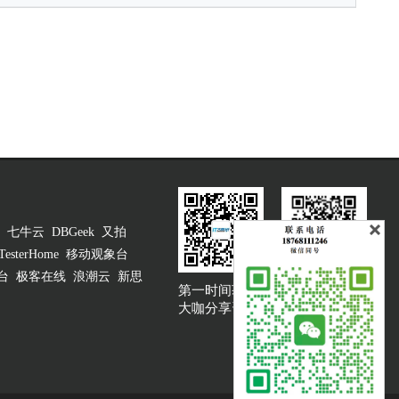
七牛云
DBGeek
又拍
TesterHome
移动观象台
台
极客在线
浪潮云
新思
第一时间获取
大咖说吐槽客服
大咖分享资讯