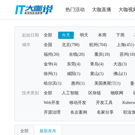
热门活动
大咖直播
大咖视
起始日期
全部
今天
明天
本周
下周
城市
全国
北京(798)
杭州(704)
上海(451)
福州(20)
在线(20)
重庆(18)
苏州(18
金华(4)
东莞(4)
青岛(4)
大连(3)
徐州(1)
咸阳(1)
黄山(1)
佛山(1)
哈尔滨(1)
惠州(1)
美国奥斯汀(1)
曼
技术类别
全部
人工智能
区块链
物联网
Web开发
移动开发
开发工具
Kubern
开源治理
名企案例
名家分享
职业
全部
最新发布