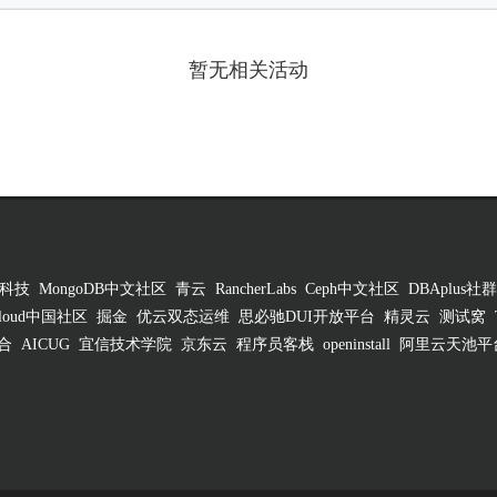
暂无相关活动
科技
MongoDB中文社区
青云
RancherLabs
Ceph中文社区
DBAplus社群
 Cloud中国社区
掘金
优云双态运维
思必驰DUI开放平台
精灵云
测试窝
合
AICUG
宜信技术学院
京东云
程序员客栈
openinstall
阿里云天池平