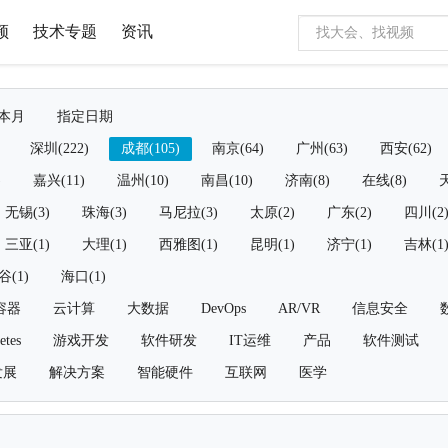
频
技术专题
资讯
本月
指定日期
深圳(222)
成都(105)
南京(64)
广州(63)
西安(62)
)
嘉兴(11)
温州(10)
南昌(10)
济南(8)
在线(8)
天
无锡(3)
珠海(3)
马尼拉(3)
太原(2)
广东(2)
四川(2
三亚(1)
大理(1)
西雅图(1)
昆明(1)
济宁(1)
吉林(1
谷(1)
海口(1)
容器
云计算
大数据
DevOps
AR/VR
信息安全
etes
游戏开发
软件研发
IT运维
产品
软件测试
发展
解决方案
智能硬件
互联网
医学