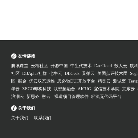
友情链接
腾讯课堂
云栖社区
开源中国
中生代技术
DaoCloud
数人云
饿
社区
DBAplus社群
七牛云
DBGeek
又拍云
美团点评技术团
Segm
区
掘金
优云双态运维
思必驰DUI开放平台
精灵云
测试窝
Test
华云
ZEGO即构科技
联想超融合
AICUG
宜信技术学院
京东云
浪潮云
新思齐
融云
禅道项目管理软件
轻流无代码平台
关于我们
关于我们
联系我们