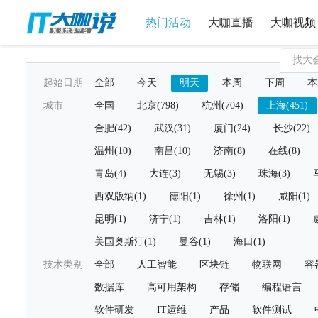
热门活动
大咖直播
大咖视频
起始日期
全部
今天
明天
本周
下周
本
城市
全国
北京(798)
杭州(704)
上海(451)
合肥(42)
武汉(31)
厦门(24)
长沙(22)
温州(10)
南昌(10)
济南(8)
在线(8)
青岛(4)
大连(3)
无锡(3)
珠海(3)
西双版纳(1)
德阳(1)
徐州(1)
咸阳(1)
昆明(1)
济宁(1)
吉林(1)
洛阳(1)
美国奥斯汀(1)
曼谷(1)
海口(1)
技术类别
全部
人工智能
区块链
物联网
容
数据库
高可用架构
存储
编程语言
软件研发
IT运维
产品
软件测试