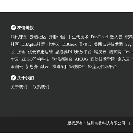
友情链接
腾讯课堂
云栖社区
开源中国
中生代技术
DaoCloud
数人云
饿
社区
DBAplus社群
七牛云
DBGeek
又拍云
美团点评技术团
Segm
区
掘金
优云双态运维
思必驰DUI开放平台
精灵云
测试窝
Test
华云
ZEGO即构科技
联想超融合
AICUG
宜信技术学院
京东云
浪潮云
新思齐
融云
禅道项目管理软件
轻流无代码平台
关于我们
关于我们
联系我们
版权所有：杭州点赞科技有限公司 