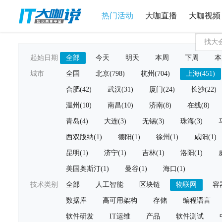
热门活动
大咖直播
大咖视频
起始日期
全部
今天
明天
本周
下周
本
城市
全国
北京(798)
杭州(704)
上海(451)
合肥(42)
武汉(31)
厦门(24)
长沙(22)
温州(10)
南昌(10)
济南(8)
在线(8)
青岛(4)
大连(3)
无锡(3)
珠海(3)
西双版纳(1)
德阳(1)
徐州(1)
咸阳(1)
昆明(1)
济宁(1)
吉林(1)
洛阳(1)
美国奥斯汀(1)
曼谷(1)
海口(1)
技术类别
全部
人工智能
区块链
物联网
容
数据库
高可用架构
存储
编程语言
软件研发
IT运维
产品
软件测试