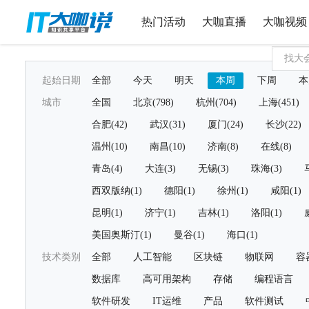
热门活动
大咖直播
大咖视频
起始日期
全部
今天
明天
本周
下周
本
城市
全国
北京(798)
杭州(704)
上海(451)
合肥(42)
武汉(31)
厦门(24)
长沙(22)
温州(10)
南昌(10)
济南(8)
在线(8)
青岛(4)
大连(3)
无锡(3)
珠海(3)
西双版纳(1)
德阳(1)
徐州(1)
咸阳(1)
昆明(1)
济宁(1)
吉林(1)
洛阳(1)
美国奥斯汀(1)
曼谷(1)
海口(1)
技术类别
全部
人工智能
区块链
物联网
容
数据库
高可用架构
存储
编程语言
软件研发
IT运维
产品
软件测试