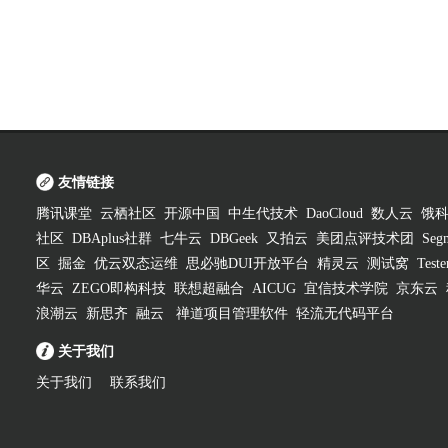
友情链接
腾讯课堂
云栖社区
开源中国
中生代技术
DaoCloud
数人云
饿
社区
DBAplus社群
七牛云
DBGeek
又拍云
美团点评技术团
Segm
区
掘金
优云双态运维
思必驰DUI开放平台
精灵云
测试窝
Test
华云
ZEGO即构科技
联想超融合
AICUG
宜信技术学院
京东云
浪潮云
新思齐
融云
禅道项目管理软件
轻流无代码平台
关于我们
关于我们
联系我们