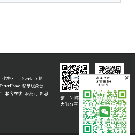
七牛云
DBGeek
又拍
TesterHome
移动观象台
台
极客在线
浪潮云
新思
第一时间获取
大咖说吐槽客服
大咖分享资讯