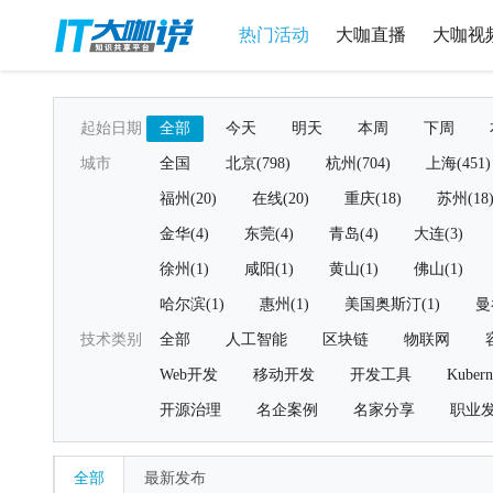
热门活动
大咖直播
大咖视
起始日期
全部
今天
明天
本周
下周
城市
全国
北京(798)
杭州(704)
上海(451)
福州(20)
在线(20)
重庆(18)
苏州(18
金华(4)
东莞(4)
青岛(4)
大连(3)
徐州(1)
咸阳(1)
黄山(1)
佛山(1)
哈尔滨(1)
惠州(1)
美国奥斯汀(1)
曼
技术类别
全部
人工智能
区块链
物联网
Web开发
移动开发
开发工具
Kubern
开源治理
名企案例
名家分享
职业
全部
最新发布