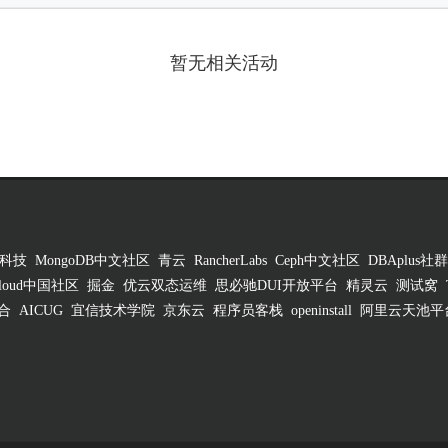
暂无相关活动
科技
MongoDB中文社区
青云
RancherLabs
Ceph中文社区
DBAplus社群
 Cloud中国社区
掘金
优云双态运维
思必驰DUI开放平台
精灵云
测试窝
合
AICUG
宜信技术学院
京东云
程序员客栈
openinstall
阿里云天池平