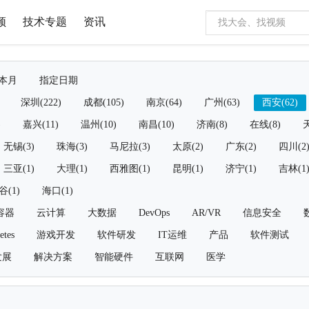
频
技术专题
资讯
本月
指定日期
深圳(222)
成都(105)
南京(64)
广州(63)
西安(62)
)
嘉兴(11)
温州(10)
南昌(10)
济南(8)
在线(8)
天
无锡(3)
珠海(3)
马尼拉(3)
太原(2)
广东(2)
四川(2
三亚(1)
大理(1)
西雅图(1)
昆明(1)
济宁(1)
吉林(1
谷(1)
海口(1)
容器
云计算
大数据
DevOps
AR/VR
信息安全
etes
游戏开发
软件研发
IT运维
产品
软件测试
发展
解决方案
智能硬件
互联网
医学