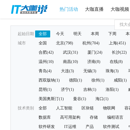
热门活动
大咖直播
大咖视频
起始日期
全部
今天
明天
本周
下周
本
城市
全国
北京(798)
杭州(704)
上海(451)
合肥(42)
武汉(31)
厦门(24)
长沙(22)
温州(10)
南昌(10)
济南(8)
在线(8)
青岛(4)
大连(3)
无锡(3)
珠海(3)
西双版纳(1)
德阳(1)
徐州(1)
咸阳(1)
昆明(1)
济宁(1)
吉林(1)
洛阳(1)
美国奥斯汀(1)
曼谷(1)
海口(1)
技术类别
全部
人工智能
区块链
物联网
容
数据库
高可用架构
存储
编程语言
软件研发
IT运维
产品
软件测试