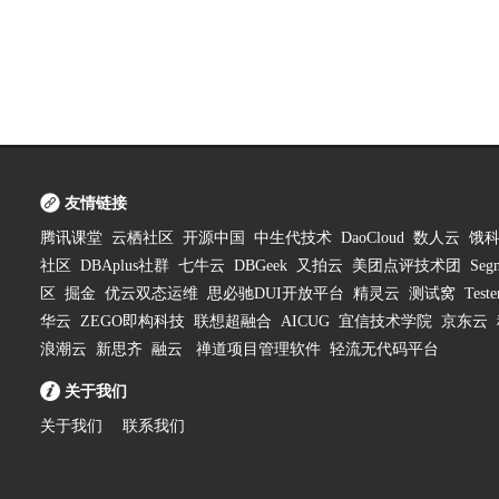
友情链接
腾讯课堂
云栖社区
开源中国
中生代技术
DaoCloud
数人云
饿
社区
DBAplus社群
七牛云
DBGeek
又拍云
美团点评技术团
Segm
区
掘金
优云双态运维
思必驰DUI开放平台
精灵云
测试窝
Test
华云
ZEGO即构科技
联想超融合
AICUG
宜信技术学院
京东云
浪潮云
新思齐
融云
禅道项目管理软件
轻流无代码平台
关于我们
关于我们
联系我们