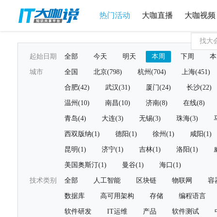
热门活动
大咖直播
大咖视频
起始日期
全部
今天
明天
本周
下周
本
城市
全国
北京(798)
杭州(704)
上海(451)
合肥(42)
武汉(31)
厦门(24)
长沙(22)
温州(10)
南昌(10)
济南(8)
在线(8)
青岛(4)
大连(3)
无锡(3)
珠海(3)
西双版纳(1)
德阳(1)
徐州(1)
咸阳(1)
昆明(1)
济宁(1)
吉林(1)
洛阳(1)
美国奥斯汀(1)
曼谷(1)
海口(1)
技术类别
全部
人工智能
区块链
物联网
容
数据库
高可用架构
存储
编程语言
软件研发
IT运维
产品
软件测试