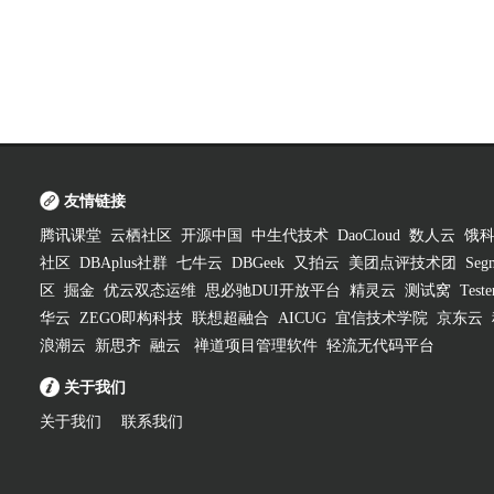
友情链接
腾讯课堂
云栖社区
开源中国
中生代技术
DaoCloud
数人云
饿
社区
DBAplus社群
七牛云
DBGeek
又拍云
美团点评技术团
Segm
区
掘金
优云双态运维
思必驰DUI开放平台
精灵云
测试窝
Test
华云
ZEGO即构科技
联想超融合
AICUG
宜信技术学院
京东云
浪潮云
新思齐
融云
禅道项目管理软件
轻流无代码平台
关于我们
关于我们
联系我们