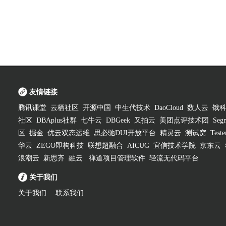
友情链接
腾讯课堂
云栖社区
开源中国
中生代技术
DaoCloud
数人云
饿
社区
DBAplus社群
七牛云
DBGeek
又拍云
美团点评技术团
Segm
区
掘金
优云双态运维
思必驰DUI开放平台
精灵云
测试窝
Test
华云
ZEGO即构科技
联想超融合
AICUG
宜信技术学院
京东云
浪潮云
新思齐
融云
禅道项目管理软件
轻流无代码平台
关于我们
关于我们
联系我们