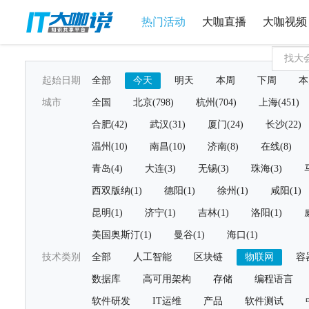
热门活动
大咖直播
大咖视频
起始日期
全部
今天
明天
本周
下周
本
城市
全国
北京(798)
杭州(704)
上海(451)
合肥(42)
武汉(31)
厦门(24)
长沙(22)
温州(10)
南昌(10)
济南(8)
在线(8)
青岛(4)
大连(3)
无锡(3)
珠海(3)
西双版纳(1)
德阳(1)
徐州(1)
咸阳(1)
昆明(1)
济宁(1)
吉林(1)
洛阳(1)
美国奥斯汀(1)
曼谷(1)
海口(1)
技术类别
全部
人工智能
区块链
物联网
容
数据库
高可用架构
存储
编程语言
软件研发
IT运维
产品
软件测试