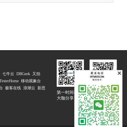
七牛云
DBGeek
又拍
TesterHome
移动观象台
台
极客在线
浪潮云
新思
第一时间获取
大咖说吐槽客服
大咖分享资讯