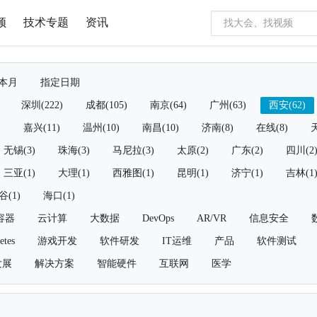
频
技术专题
资讯
本月
指定日期
深圳(222)
成都(105)
南京(64)
广州(63)
西安(62)
)
嘉兴(11)
温州(10)
南昌(10)
济南(8)
在线(8)
天
无锡(3)
珠海(3)
马尼拉(3)
太原(2)
广东(2)
四川(2
三亚(1)
大理(1)
西雅图(1)
昆明(1)
济宁(1)
吉林(1
谷(1)
海口(1)
容器
云计算
大数据
DevOps
AR/VR
信息安全
etes
游戏开发
软件研发
IT运维
产品
软件测试
发展
解决方案
智能硬件
互联网
医学