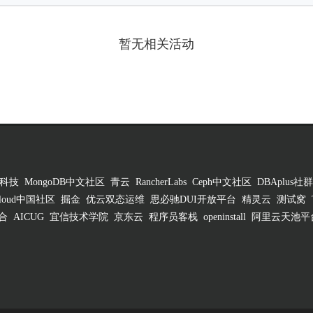
暂无相关活动
科技
MongoDB中文社区
青云
RancherLabs
Ceph中文社区
DBAplus社群
 Cloud中国社区
掘金
优云双态运维
思必驰DUI开放平台
精灵云
测试窝
合
AICUG
宜信技术学院
京东云
程序员客栈
openinstall
阿里云天池平