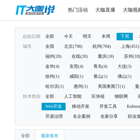
热门活动
大咖直播
大咖视
起始日期
全部
今天
明天
本周
下周
城市
全国
北京(798)
杭州(704)
上海(451)
福州(20)
在线(20)
重庆(18)
苏州(18
金华(4)
东莞(4)
青岛(4)
大连(3)
徐州(1)
咸阳(1)
黄山(1)
佛山(1)
哈尔滨(1)
惠州(1)
美国奥斯汀(1)
曼
技术类别
全部
人工智能
区块链
物联网
Web开发
移动开发
开发工具
Kubern
开源治理
名企案例
名家分享
职业
全部
最新发布