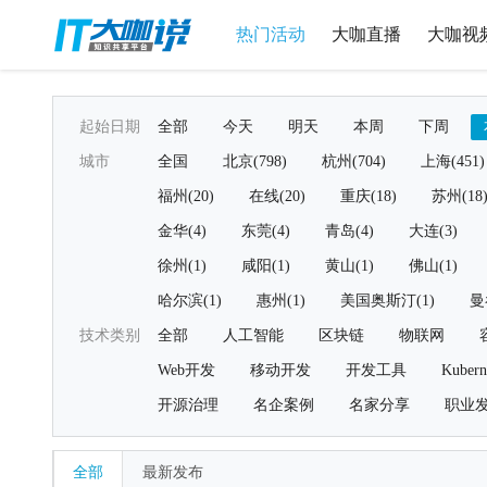
热门活动
大咖直播
大咖视
起始日期
全部
今天
明天
本周
下周
城市
全国
北京(798)
杭州(704)
上海(451)
福州(20)
在线(20)
重庆(18)
苏州(18
金华(4)
东莞(4)
青岛(4)
大连(3)
徐州(1)
咸阳(1)
黄山(1)
佛山(1)
哈尔滨(1)
惠州(1)
美国奥斯汀(1)
曼
技术类别
全部
人工智能
区块链
物联网
Web开发
移动开发
开发工具
Kubern
开源治理
名企案例
名家分享
职业
全部
最新发布