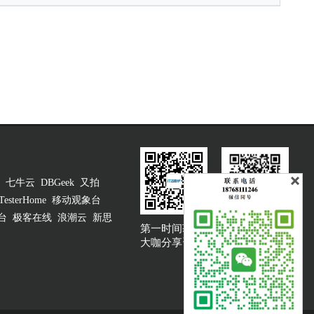
七牛云
DBGeek
又拍
TesterHome
移动观象台
台
极客在线
浪潮云
新思
第一时间获取
大咖说吐槽客服
大咖分享资讯