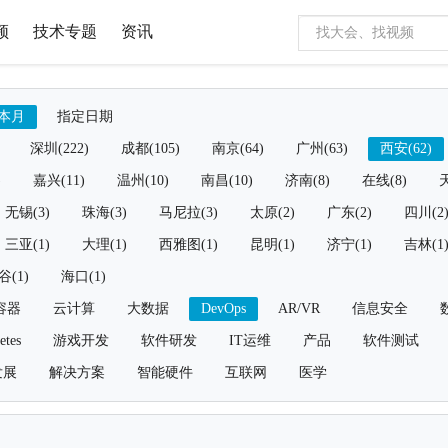
频
技术专题
资讯
本月
指定日期
深圳(222)
成都(105)
南京(64)
广州(63)
西安(62)
)
嘉兴(11)
温州(10)
南昌(10)
济南(8)
在线(8)
天
无锡(3)
珠海(3)
马尼拉(3)
太原(2)
广东(2)
四川(2
三亚(1)
大理(1)
西雅图(1)
昆明(1)
济宁(1)
吉林(1
谷(1)
海口(1)
容器
云计算
大数据
DevOps
AR/VR
信息安全
etes
游戏开发
软件研发
IT运维
产品
软件测试
发展
解决方案
智能硬件
互联网
医学