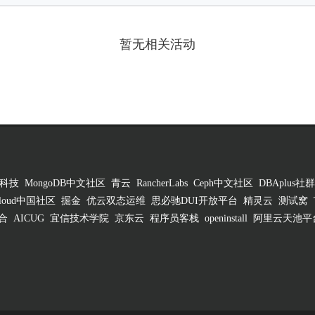
暂无相关活动
科技
MongoDB中文社区
青云
RancherLabs
Ceph中文社区
DBAplus社群
 Cloud中国社区
掘金
优云双态运维
思必驰DUI开放平台
精灵云
测试窝
合
AICUG
宜信技术学院
京东云
程序员客栈
openinstall
阿里云天池平