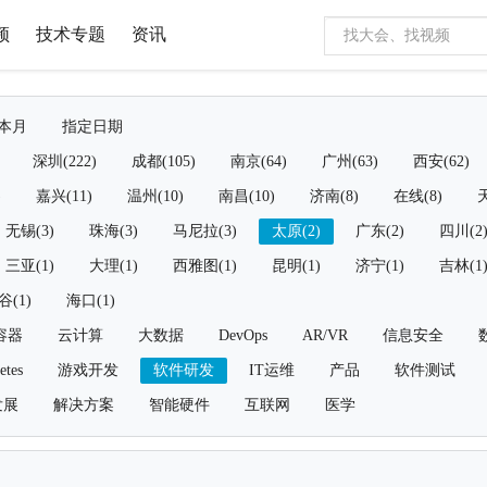
频
技术专题
资讯
本月
指定日期
深圳(222)
成都(105)
南京(64)
广州(63)
西安(62)
)
嘉兴(11)
温州(10)
南昌(10)
济南(8)
在线(8)
天
无锡(3)
珠海(3)
马尼拉(3)
太原(2)
广东(2)
四川(2
三亚(1)
大理(1)
西雅图(1)
昆明(1)
济宁(1)
吉林(1
谷(1)
海口(1)
容器
云计算
大数据
DevOps
AR/VR
信息安全
etes
游戏开发
软件研发
IT运维
产品
软件测试
发展
解决方案
智能硬件
互联网
医学