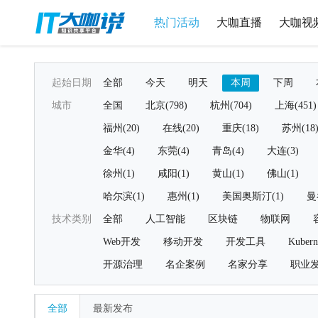
热门活动
大咖直播
大咖视
起始日期
全部
今天
明天
本周
下周
城市
全国
北京(798)
杭州(704)
上海(451)
福州(20)
在线(20)
重庆(18)
苏州(18
金华(4)
东莞(4)
青岛(4)
大连(3)
徐州(1)
咸阳(1)
黄山(1)
佛山(1)
哈尔滨(1)
惠州(1)
美国奥斯汀(1)
曼
技术类别
全部
人工智能
区块链
物联网
Web开发
移动开发
开发工具
Kubern
开源治理
名企案例
名家分享
职业
全部
最新发布