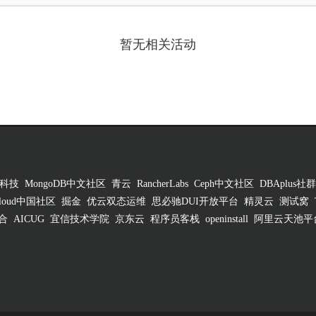
暂无相关活动
科技
MongoDB中文社区
青云
RancherLabs
Ceph中文社区
DBAplus社群
 Cloud中国社区
掘金
优云双态运维
思必驰DUI开放平台
精灵云
测试窝
合
AICUG
宜信技术学院
京东云
程序员客栈
openinstall
阿里云天池平