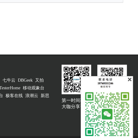
七牛云
DBGeek
又拍
TesterHome
移动观象台
台
极客在线
浪潮云
新思
第一时间获取
大咖说吐槽客服
大咖分享资讯