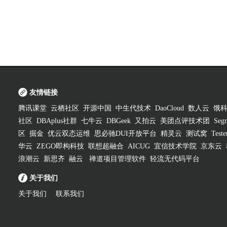
友情链接
腾讯课堂
云栖社区
开源中国
中生代技术
DaoCloud
数人云
饿
社区
DBAplus社群
七牛云
DBGeek
又拍云
美团点评技术团
Segm
区
掘金
优云双态运维
思必驰DUI开放平台
精灵云
测试窝
Test
华云
ZEGO即构科技
联想超融合
AICUG
宜信技术学院
京东云
浪潮云
新思齐
融云
禅道项目管理软件
轻流无代码平台
关于我们
关于我们
联系我们