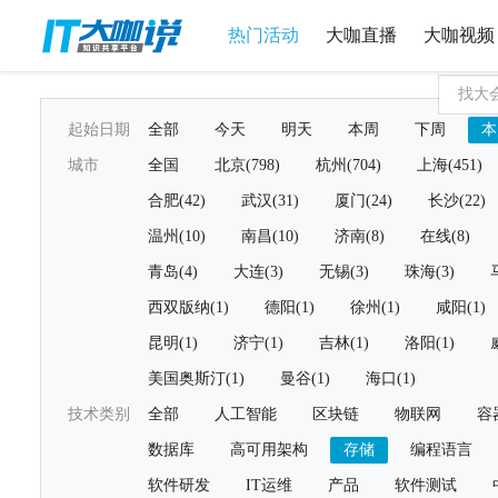
热门活动
大咖直播
大咖视频
起始日期
全部
今天
明天
本周
下周
本
城市
全国
北京(798)
杭州(704)
上海(451)
合肥(42)
武汉(31)
厦门(24)
长沙(22)
温州(10)
南昌(10)
济南(8)
在线(8)
青岛(4)
大连(3)
无锡(3)
珠海(3)
西双版纳(1)
德阳(1)
徐州(1)
咸阳(1)
昆明(1)
济宁(1)
吉林(1)
洛阳(1)
美国奥斯汀(1)
曼谷(1)
海口(1)
技术类别
全部
人工智能
区块链
物联网
容
数据库
高可用架构
存储
编程语言
软件研发
IT运维
产品
软件测试