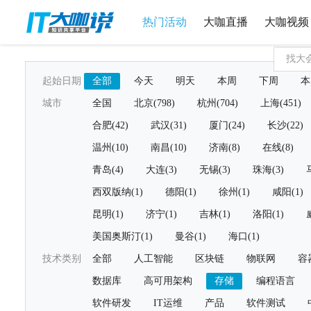
热门活动
大咖直播
大咖视频
起始日期
全部
今天
明天
本周
下周
本
城市
全国
北京(798)
杭州(704)
上海(451)
合肥(42)
武汉(31)
厦门(24)
长沙(22)
温州(10)
南昌(10)
济南(8)
在线(8)
青岛(4)
大连(3)
无锡(3)
珠海(3)
西双版纳(1)
德阳(1)
徐州(1)
咸阳(1)
昆明(1)
济宁(1)
吉林(1)
洛阳(1)
美国奥斯汀(1)
曼谷(1)
海口(1)
技术类别
全部
人工智能
区块链
物联网
容
数据库
高可用架构
存储
编程语言
软件研发
IT运维
产品
软件测试