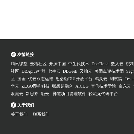
友情链接
腾讯课堂
云栖社区
开源中国
中生代技术
DaoCloud
数人云
饿
社区
DBAplus社群
七牛云
DBGeek
又拍云
美团点评技术团
Segm
区
掘金
优云双态运维
思必驰DUI开放平台
精灵云
测试窝
Test
华云
ZEGO即构科技
联想超融合
AICUG
宜信技术学院
京东云
浪潮云
新思齐
融云
禅道项目管理软件
轻流无代码平台
关于我们
关于我们
联系我们