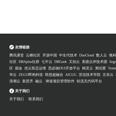
友情链接
腾讯课堂
云栖社区
开源中国
中生代技术
DaoCloud
数人云
饿
社区
DBAplus社群
七牛云
DBGeek
又拍云
美团点评技术团
Segm
区
掘金
优云双态运维
思必驰DUI开放平台
精灵云
测试窝
Test
华云
ZEGO即构科技
联想超融合
AICUG
宜信技术学院
京东云
浪潮云
新思齐
融云
禅道项目管理软件
轻流无代码平台
关于我们
关于我们
联系我们