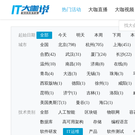
热门活动
大咖直播
大咖视频
起始日期
全部
今天
明天
本周
下周
本
城市
全国
北京(798)
杭州(705)
上海(451)
合肥(42)
武汉(31)
厦门(24)
长沙(22)
温州(10)
南昌(10)
济南(8)
在线(8)
青岛(4)
大连(3)
无锡(3)
珠海(3)
西双版纳(1)
德阳(1)
徐州(1)
咸阳(1)
昆明(1)
济宁(1)
吉林(1)
洛阳(1)
美国奥斯汀(1)
曼谷(1)
海口(1)
技术类别
全部
人工智能
区块链
物联网
容
数据库
高可用架构
存储
编程语言
软件研发
IT运维
产品
软件测试