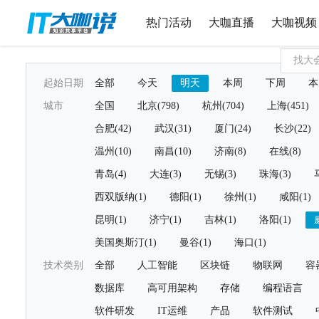
热门活动
大咖直播
大咖视频
起始日期
全部
今天
明天
本周
下周
本
城市
全国
北京(798)
杭州(704)
上海(451)
合肥(42)
武汉(31)
厦门(24)
长沙(22)
温州(10)
南昌(10)
济南(8)
在线(8)
青岛(4)
大连(3)
无锡(3)
珠海(3)
西双版纳(1)
德阳(1)
徐州(1)
咸阳(1)
昆明(1)
济宁(1)
吉林(1)
洛阳(1)
美国奥斯汀(1)
曼谷(1)
海口(1)
技术类别
全部
人工智能
区块链
物联网
容
数据库
高可用架构
存储
编程语言
软件研发
IT运维
产品
软件测试