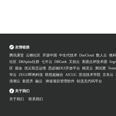
友情链接
腾讯课堂
云栖社区
开源中国
中生代技术
DaoCloud
数人云
饿
社区
DBAplus社群
七牛云
DBGeek
又拍云
美团点评技术团
Segm
区
掘金
优云双态运维
思必驰DUI开放平台
精灵云
测试窝
Test
华云
ZEGO即构科技
联想超融合
AICUG
宜信技术学院
京东云
浪潮云
新思齐
融云
禅道项目管理软件
轻流无代码平台
关于我们
关于我们
联系我们