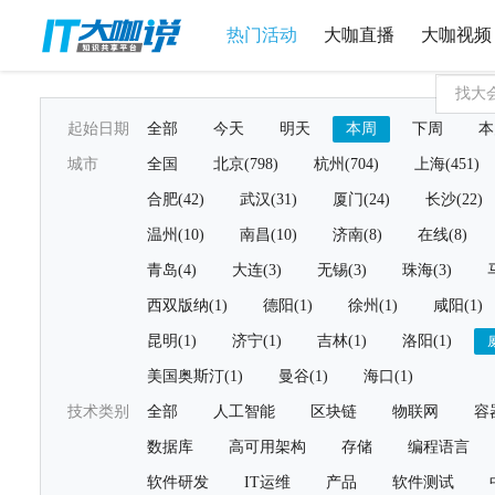
热门活动
大咖直播
大咖视频
起始日期
全部
今天
明天
本周
下周
本
城市
全国
北京(798)
杭州(704)
上海(451)
合肥(42)
武汉(31)
厦门(24)
长沙(22)
温州(10)
南昌(10)
济南(8)
在线(8)
青岛(4)
大连(3)
无锡(3)
珠海(3)
西双版纳(1)
德阳(1)
徐州(1)
咸阳(1)
昆明(1)
济宁(1)
吉林(1)
洛阳(1)
美国奥斯汀(1)
曼谷(1)
海口(1)
技术类别
全部
人工智能
区块链
物联网
容
数据库
高可用架构
存储
编程语言
软件研发
IT运维
产品
软件测试