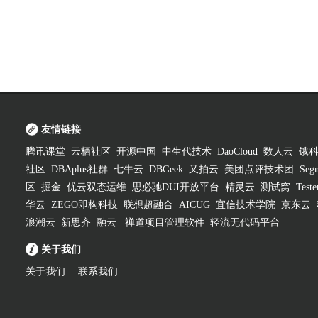
友情链接
腾讯课堂
云栖社区
开源中国
中生代技术
DaoCloud
数人云
饿
社区
DBAplus社群
七牛云
DBGeek
又拍云
美团点评技术团
Segm
区
掘金
优云双态运维
思必驰DUI开放平台
精灵云
测试窝
Test
华云
ZEGO即构科技
联想超融合
AICUG
宜信技术学院
京东云
浪潮云
新思齐
融云
禅道项目管理软件
轻流无代码平台
关于我们
关于我们
联系我们