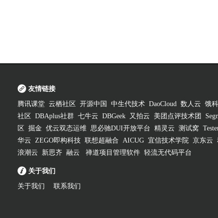
友情链接
腾讯课堂
云栖社区
开源中国
中生代技术
DaoCloud
数人云
饿
社区
DBAplus社群
七牛云
DBGeek
又拍云
美团点评技术团
Segm
区
掘金
优云双态运维
思必驰DUI开放平台
精灵云
测试窝
Test
华云
ZEGO即构科技
联想超融合
AICUG
宜信技术学院
京东云
浪潮云
新思齐
融云
禅道项目管理软件
轻流无代码平台
关于我们
关于我们
联系我们