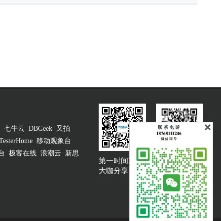
七牛云
DBGeek
又拍
TesterHome
移动观象台
台
极客在线
浪潮云
新思
第一时间获取
大咖说吐槽客服
大咖分享资讯