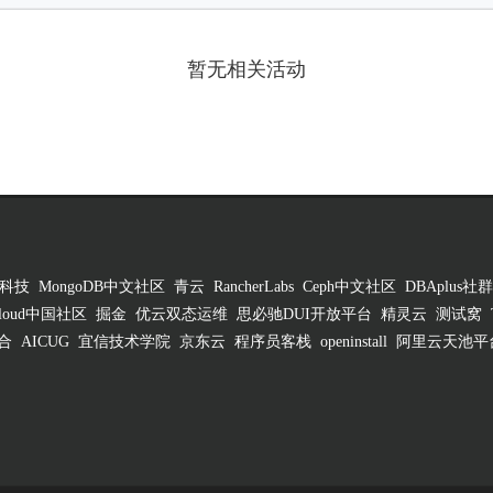
暂无相关活动
科技
MongoDB中文社区
青云
RancherLabs
Ceph中文社区
DBAplus社群
 Cloud中国社区
掘金
优云双态运维
思必驰DUI开放平台
精灵云
测试窝
合
AICUG
宜信技术学院
京东云
程序员客栈
openinstall
阿里云天池平