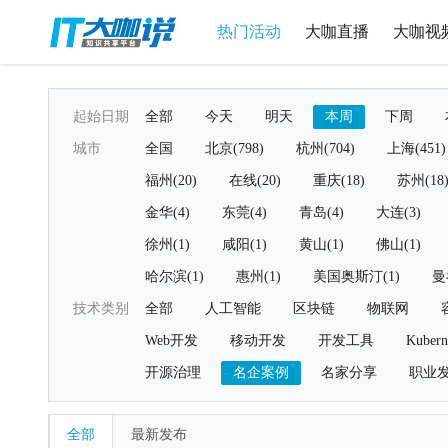
热门活动
大咖直播
大咖视
起始日期
全部
今天
明天
本周
下周
城市
全国
北京(798)
杭州(704)
上海(451)
福州(20)
在线(20)
重庆(18)
苏州(18
金华(4)
东莞(4)
青岛(4)
大连(3)
徐州(1)
咸阳(1)
黄山(1)
佛山(1)
哈尔滨(1)
惠州(1)
美国奥斯汀(1)
曼
技术类别
全部
人工智能
区块链
物联网
Web开发
移动开发
开发工具
Kubern
开源治理
名企案例
名家分享
职业
全部
最新发布