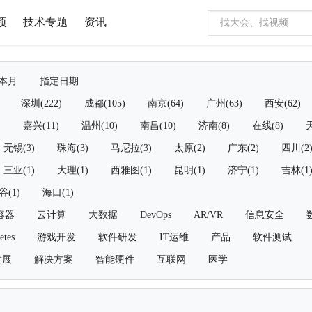
频
技术专题
资讯
本月
指定日期
深圳(222)
成都(105)
南京(64)
广州(63)
西安(62)
)
嘉兴(11)
温州(10)
南昌(10)
济南(8)
在线(8)
天
无锡(3)
珠海(3)
马尼拉(3)
太原(2)
广东(2)
四川(2
三亚(1)
大理(1)
西雅图(1)
昆明(1)
济宁(1)
吉林(1
谷(1)
海口(1)
容器
云计算
大数据
DevOps
AR/VR
信息安全
etes
游戏开发
软件研发
IT运维
产品
软件测试
发展
解决方案
智能硬件
互联网
医学