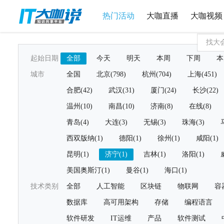
热门活动
大咖直播
大咖视频
起始日期
全部
今天
明天
本周
下周
本
城市
全国
北京(798)
杭州(704)
上海(451)
合肥(42)
武汉(31)
厦门(24)
长沙(22)
温州(10)
南昌(10)
济南(8)
在线(8)
青岛(4)
大连(3)
无锡(3)
珠海(3)
西双版纳(1)
德阳(1)
徐州(1)
咸阳(1)
昆明(1)
济宁(1)
吉林(1)
洛阳(1)
美国奥斯汀(1)
曼谷(1)
海口(1)
技术类别
全部
人工智能
区块链
物联网
容
数据库
高可用架构
存储
编程语言
软件研发
IT运维
产品
软件测试