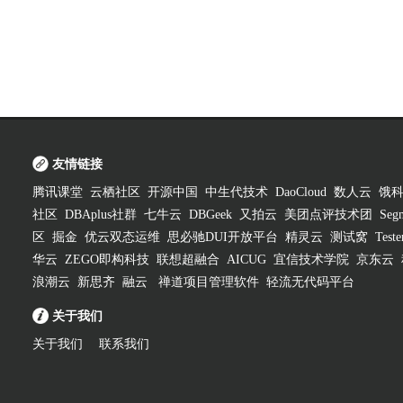
友情链接
腾讯课堂
云栖社区
开源中国
中生代技术
DaoCloud
数人云
饿
社区
DBAplus社群
七牛云
DBGeek
又拍云
美团点评技术团
Segm
区
掘金
优云双态运维
思必驰DUI开放平台
精灵云
测试窝
Test
华云
ZEGO即构科技
联想超融合
AICUG
宜信技术学院
京东云
浪潮云
新思齐
融云
禅道项目管理软件
轻流无代码平台
关于我们
关于我们
联系我们