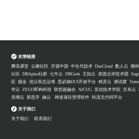
友情链接
腾讯课堂
云栖社区
开源中国
中生代技术
DaoCloud
数人云
饿
社区
DBAplus社群
七牛云
DBGeek
又拍云
美团点评技术团
Segm
区
掘金
优云双态运维
思必驰DUI开放平台
精灵云
测试窝
Test
华云
ZEGO即构科技
联想超融合
AICUG
宜信技术学院
京东云
浪潮云
新思齐
融云
禅道项目管理软件
轻流无代码平台
关于我们
关于我们
联系我们