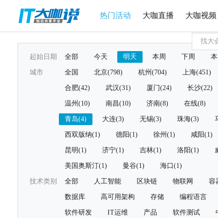
热门活动
大咖直播
大咖视频
起始日期
全部
今天
明天
本周
下周
本
城市
全国
北京(798)
杭州(704)
上海(451)
合肥(42)
武汉(31)
厦门(24)
长沙(22)
温州(10)
南昌(10)
济南(8)
在线(8)
青岛(4)
大连(3)
无锡(3)
珠海(3)
西双版纳(1)
德阳(1)
徐州(1)
咸阳(1)
昆明(1)
济宁(1)
吉林(1)
洛阳(1)
美国奥斯汀(1)
曼谷(1)
海口(1)
技术类别
全部
人工智能
区块链
物联网
容
数据库
高可用架构
存储
编程语言
软件研发
IT运维
产品
软件测试