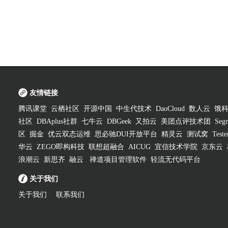
友情链接
腾讯课堂
云栖社区
开源中国
中生代技术
DaoCloud
数人云
饿
社区
DBAplus社群
七牛云
DBGeek
又拍云
美团点评技术团
Segm
区
掘金
优云双态运维
思必驰DUI开放平台
精灵云
测试窝
Test
华云
ZEGO即构科技
联想超融合
AICUG
宜信技术学院
京东云
浪潮云
新思齐
融云
禅道项目管理软件
轻流无代码平台
关于我们
关于我们
联系我们