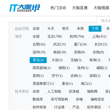
热门活动
大咖直播
大咖视频
起始日期
全部
今天
明天
本周
下周
本
城市
全国
北京(798)
杭州(704)
上海(451)
合肥(42)
武汉(31)
厦门(24)
长沙(22)
温州(10)
南昌(10)
济南(8)
在线(8)
青岛(4)
大连(3)
无锡(3)
珠海(3)
西双版纳(1)
德阳(1)
徐州(1)
咸阳(1)
昆明(1)
济宁(1)
吉林(1)
洛阳(1)
美国奥斯汀(1)
曼谷(1)
海口(1)
技术类别
全部
人工智能
区块链
物联网
容
数据库
高可用架构
存储
编程语言
软件研发
IT运维
产品
软件测试