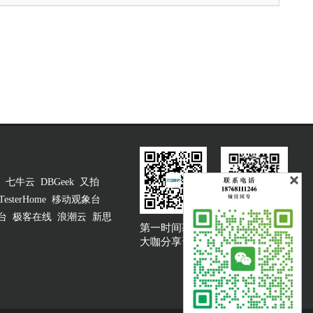
七牛云
DBGeek
又拍
TesterHome
移动观象台
台
极客在线
浪潮云
新思
第一时间获取
大咖说吐槽客服
大咖分享资讯