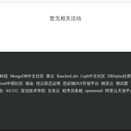
暂无相关活动
科技
MongoDB中文社区
青云
RancherLabs
Ceph中文社区
DBAplus社群
 Cloud中国社区
掘金
优云双态运维
思必驰DUI开放平台
精灵云
测试窝
合
AICUG
宜信技术学院
京东云
程序员客栈
openinstall
阿里云天池平