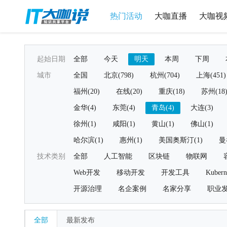
热门活动
大咖直播
大咖视
起始日期
全部
今天
明天
本周
下周
城市
全国
北京(798)
杭州(704)
上海(451)
福州(20)
在线(20)
重庆(18)
苏州(18
金华(4)
东莞(4)
青岛(4)
大连(3)
徐州(1)
咸阳(1)
黄山(1)
佛山(1)
哈尔滨(1)
惠州(1)
美国奥斯汀(1)
曼
技术类别
全部
人工智能
区块链
物联网
Web开发
移动开发
开发工具
Kubern
开源治理
名企案例
名家分享
职业
全部
最新发布