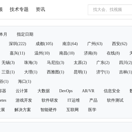
频
技术专题
资讯
本月
指定日期
深圳(222)
成都(105)
南京(64)
广州(63)
西安(62)
)
嘉兴(11)
温州(10)
南昌(10)
济南(8)
在线(8)
天
无锡(3)
珠海(3)
马尼拉(3)
太原(2)
广东(2)
四川(2
三亚(1)
大理(1)
西雅图(1)
昆明(1)
济宁(1)
吉林(1
谷(1)
海口(1)
容器
云计算
大数据
DevOps
AR/VR
信息安全
etes
游戏开发
软件研发
IT运维
产品
软件测试
发展
解决方案
智能硬件
互联网
医学