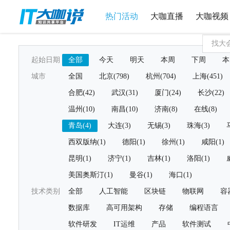
热门活动
大咖直播
大咖视频
起始日期
全部
今天
明天
本周
下周
本
城市
全国
北京(798)
杭州(704)
上海(451)
合肥(42)
武汉(31)
厦门(24)
长沙(22)
温州(10)
南昌(10)
济南(8)
在线(8)
青岛(4)
大连(3)
无锡(3)
珠海(3)
西双版纳(1)
德阳(1)
徐州(1)
咸阳(1)
昆明(1)
济宁(1)
吉林(1)
洛阳(1)
美国奥斯汀(1)
曼谷(1)
海口(1)
技术类别
全部
人工智能
区块链
物联网
容
数据库
高可用架构
存储
编程语言
软件研发
IT运维
产品
软件测试