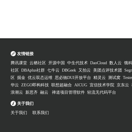
友情链接
腾讯课堂
云栖社区
开源中国
中生代技术
DaoCloud
数人云
饿
社区
DBAplus社群
七牛云
DBGeek
又拍云
美团点评技术团
Segm
区
掘金
优云双态运维
思必驰DUI开放平台
精灵云
测试窝
Test
华云
ZEGO即构科技
联想超融合
AICUG
宜信技术学院
京东云
浪潮云
新思齐
融云
禅道项目管理软件
轻流无代码平台
关于我们
关于我们
联系我们