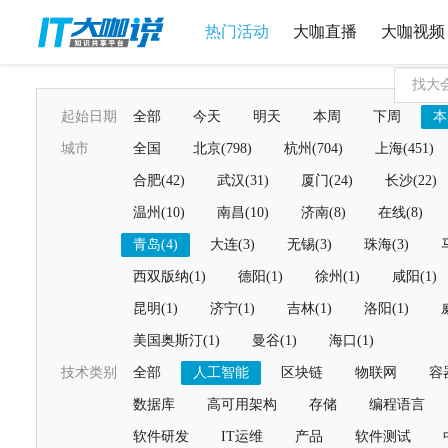
热门活动
大咖直播
大咖视频
起始日期
全部
今天
明天
本周
下周
本
城市
全国
北京(798)
杭州(704)
上海(451)
合肥(42)
武汉(31)
厦门(24)
长沙(22)
温州(10)
南昌(10)
济南(8)
在线(8)
青岛(4)
大连(3)
无锡(3)
珠海(3)
西双版纳(1)
德阳(1)
徐州(1)
咸阳(1)
昆明(1)
济宁(1)
吉林(1)
洛阳(1)
美国奥斯汀(1)
曼谷(1)
海口(1)
技术类别
全部
人工智能
区块链
物联网
容
数据库
高可用架构
存储
编程语言
软件研发
IT运维
产品
软件测试