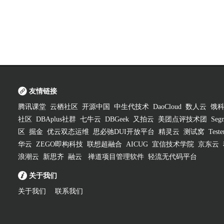
友情链接
腾讯课堂
云栖社区
开源中国
中生代技术
DaoCloud
数人云
饿
社区
DBAplus社群
七牛云
DBGeek
又拍云
美团点评技术团
Segm
区
掘金
优云双态运维
思必驰DUI开放平台
精灵云
测试窝
Test
华云
ZEGO即构科技
联想超融合
AICUG
宜信技术学院
京东云
浪潮云
新思齐
融云
禅道项目管理软件
轻流无代码平台
关于我们
关于我们
联系我们