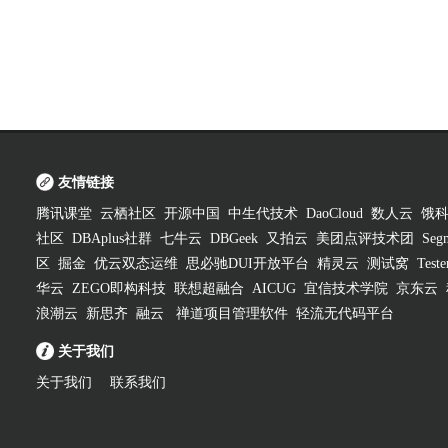
友情链接
腾讯课堂
云栖社区
开源中国
中生代技术
DaoCloud
数人云
饿
社区
DBAplus社群
七牛云
DBGeek
又拍云
美团点评技术团
Segm
区
掘金
优云双态运维
思必驰DUI开放平台
精灵云
测试窝
Test
华云
ZEGO即构科技
联想超融合
AICUG
宜信技术学院
京东云
浪潮云
新思齐
融云
禅道项目管理软件
轻流无代码平台
关于我们
关于我们
联系我们