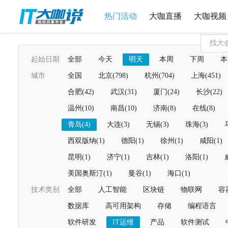
热门活动
大咖直播
大咖视频
起始日期
全部
今天
明天
本周
下周
本
城市
全国
北京(798)
杭州(704)
上海(451)
合肥(42)
武汉(31)
厦门(24)
长沙(22)
温州(10)
南昌(10)
济南(8)
在线(8)
青岛(4)
大连(3)
无锡(3)
珠海(3)
西双版纳(1)
德阳(1)
徐州(1)
咸阳(1)
昆明(1)
济宁(1)
吉林(1)
洛阳(1)
美国奥斯汀(1)
曼谷(1)
海口(1)
技术类别
全部
人工智能
区块链
物联网
容
数据库
高可用架构
存储
编程语言
软件研发
IT运维
产品
软件测试