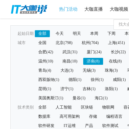
热门活动
大咖直播
大咖视频
起始日期
全部
今天
明天
本周
下周
本
城市
全国
北京(798)
杭州(704)
上海(451)
合肥(42)
武汉(31)
厦门(24)
长沙(22)
温州(10)
南昌(10)
济南(8)
在线(8)
青岛(4)
大连(3)
无锡(3)
珠海(3)
西双版纳(1)
德阳(1)
徐州(1)
咸阳(1)
昆明(1)
济宁(1)
吉林(1)
洛阳(1)
美国奥斯汀(1)
曼谷(1)
海口(1)
技术类别
全部
人工智能
区块链
物联网
容
数据库
高可用架构
存储
编程语言
软件研发
IT运维
产品
软件测试