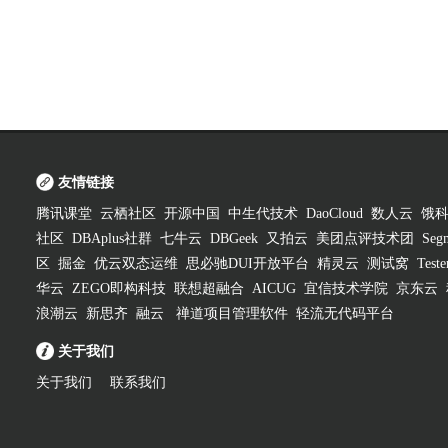
友情链接
腾讯课堂
云栖社区
开源中国
中生代技术
DaoCloud
数人云
饿
社区
DBAplus社群
七牛云
DBGeek
又拍云
美团点评技术团
Segm
区
掘金
优云双态运维
思必驰DUI开放平台
精灵云
测试窝
Test
华云
ZEGO即构科技
联想超融合
AICUG
宜信技术学院
京东云
浪潮云
新思齐
融云
禅道项目管理软件
轻流无代码平台
关于我们
关于我们
联系我们