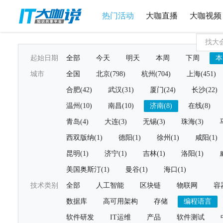
热门活动
大咖直播
大咖视频
起始日期
全部
今天
明天
本周
下周
本
城市
全国
北京(798)
杭州(704)
上海(451)
合肥(42)
武汉(31)
厦门(24)
长沙(22)
温州(10)
南昌(10)
济南(8)
在线(8)
青岛(4)
大连(3)
无锡(3)
珠海(3)
西双版纳(1)
德阳(1)
徐州(1)
咸阳(1)
昆明(1)
济宁(1)
吉林(1)
洛阳(1)
美国奥斯汀(1)
曼谷(1)
海口(1)
技术类别
全部
人工智能
区块链
物联网
容
数据库
高可用架构
存储
编程语言
软件研发
IT运维
产品
软件测试