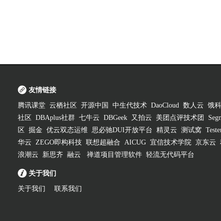
友情链接
腾讯课堂
云栖社区
开源中国
中生代技术
DaoCloud
数人云
饿
社区
DBAplus社群
七牛云
DBGeek
又拍云
美团点评技术团
Segm
区
掘金
优云双态运维
思必驰DUI开放平台
精灵云
测试窝
Test
华云
ZEGO即构科技
联想超融合
AICUG
宜信技术学院
京东云
浪潮云
新思齐
融云
禅道项目管理软件
轻流无代码平台
关于我们
关于我们
联系我们