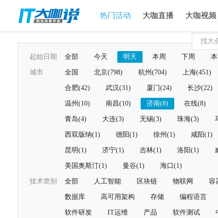
热门活动
大咖直播
大咖视频
起始日期
全部
今天
明天
本周
下周
本
城市
全国
北京(798)
杭州(704)
上海(451)
合肥(42)
武汉(31)
厦门(24)
长沙(22)
温州(10)
南昌(10)
济南(8)
在线(8)
青岛(4)
大连(3)
无锡(3)
珠海(3)
西双版纳(1)
德阳(1)
徐州(1)
咸阳(1)
昆明(1)
济宁(1)
吉林(1)
洛阳(1)
美国奥斯汀(1)
曼谷(1)
海口(1)
技术类别
全部
人工智能
区块链
物联网
容
数据库
高可用架构
存储
编程语言
软件研发
IT运维
产品
软件测试