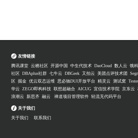
友情链接
腾讯课堂
云栖社区
开源中国
中生代技术
DaoCloud
数人云
饿
社区
DBAplus社群
七牛云
DBGeek
又拍云
美团点评技术团
Segm
区
掘金
优云双态运维
思必驰DUI开放平台
精灵云
测试窝
Test
华云
ZEGO即构科技
联想超融合
AICUG
宜信技术学院
京东云
浪潮云
新思齐
融云
禅道项目管理软件
轻流无代码平台
关于我们
关于我们
联系我们