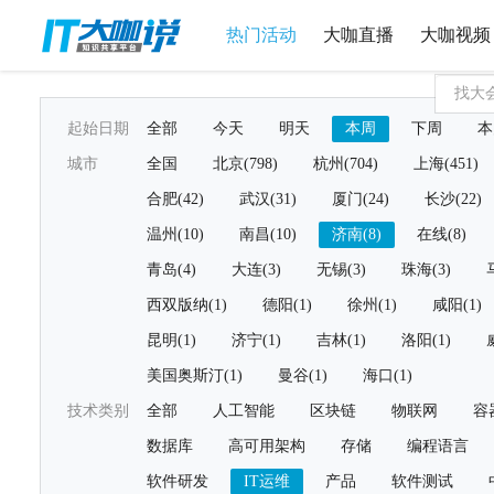
热门活动
大咖直播
大咖视频
起始日期
全部
今天
明天
本周
下周
本
城市
全国
北京(798)
杭州(704)
上海(451)
合肥(42)
武汉(31)
厦门(24)
长沙(22)
温州(10)
南昌(10)
济南(8)
在线(8)
青岛(4)
大连(3)
无锡(3)
珠海(3)
西双版纳(1)
德阳(1)
徐州(1)
咸阳(1)
昆明(1)
济宁(1)
吉林(1)
洛阳(1)
美国奥斯汀(1)
曼谷(1)
海口(1)
技术类别
全部
人工智能
区块链
物联网
容
数据库
高可用架构
存储
编程语言
软件研发
IT运维
产品
软件测试