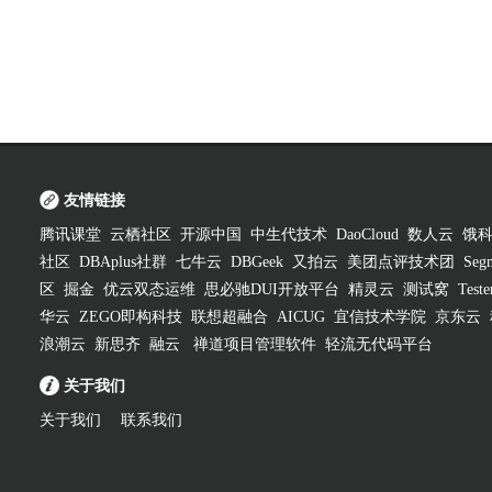
友情链接
腾讯课堂
云栖社区
开源中国
中生代技术
DaoCloud
数人云
饿
社区
DBAplus社群
七牛云
DBGeek
又拍云
美团点评技术团
Segm
区
掘金
优云双态运维
思必驰DUI开放平台
精灵云
测试窝
Test
华云
ZEGO即构科技
联想超融合
AICUG
宜信技术学院
京东云
浪潮云
新思齐
融云
禅道项目管理软件
轻流无代码平台
关于我们
关于我们
联系我们