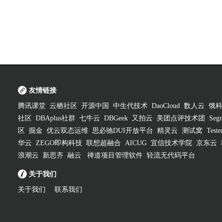
友情链接
腾讯课堂
云栖社区
开源中国
中生代技术
DaoCloud
数人云
饿
社区
DBAplus社群
七牛云
DBGeek
又拍云
美团点评技术团
Segm
区
掘金
优云双态运维
思必驰DUI开放平台
精灵云
测试窝
Test
华云
ZEGO即构科技
联想超融合
AICUG
宜信技术学院
京东云
浪潮云
新思齐
融云
禅道项目管理软件
轻流无代码平台
关于我们
关于我们
联系我们