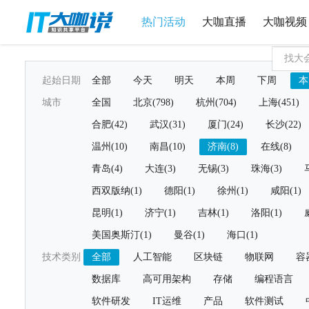
热门活动
大咖直播
大咖视频
起始日期
全部
今天
明天
本周
下周
本
城市
全国
北京(798)
杭州(704)
上海(451)
合肥(42)
武汉(31)
厦门(24)
长沙(22)
温州(10)
南昌(10)
济南(8)
在线(8)
青岛(4)
大连(3)
无锡(3)
珠海(3)
西双版纳(1)
德阳(1)
徐州(1)
咸阳(1)
昆明(1)
济宁(1)
吉林(1)
洛阳(1)
美国奥斯汀(1)
曼谷(1)
海口(1)
技术类别
全部
人工智能
区块链
物联网
容
数据库
高可用架构
存储
编程语言
软件研发
IT运维
产品
软件测试