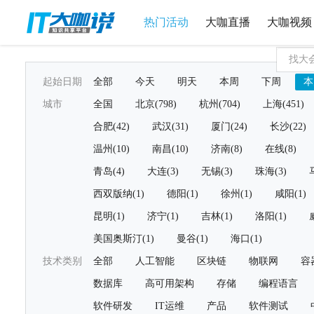
热门活动
大咖直播
大咖视频
起始日期
全部
今天
明天
本周
下周
本
城市
全国
北京(798)
杭州(704)
上海(451)
合肥(42)
武汉(31)
厦门(24)
长沙(22)
温州(10)
南昌(10)
济南(8)
在线(8)
青岛(4)
大连(3)
无锡(3)
珠海(3)
西双版纳(1)
德阳(1)
徐州(1)
咸阳(1)
昆明(1)
济宁(1)
吉林(1)
洛阳(1)
美国奥斯汀(1)
曼谷(1)
海口(1)
技术类别
全部
人工智能
区块链
物联网
容
数据库
高可用架构
存储
编程语言
软件研发
IT运维
产品
软件测试