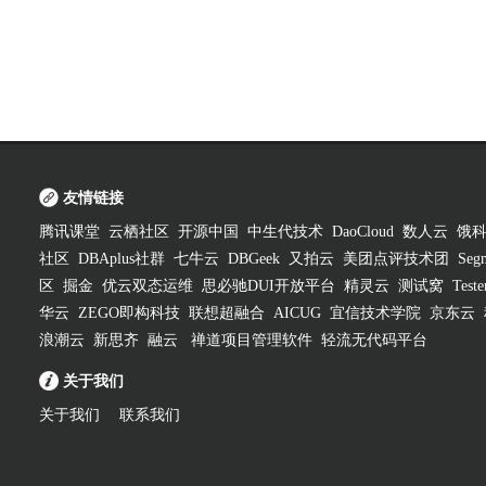
友情链接
腾讯课堂
云栖社区
开源中国
中生代技术
DaoCloud
数人云
饿
社区
DBAplus社群
七牛云
DBGeek
又拍云
美团点评技术团
Segm
区
掘金
优云双态运维
思必驰DUI开放平台
精灵云
测试窝
Test
华云
ZEGO即构科技
联想超融合
AICUG
宜信技术学院
京东云
浪潮云
新思齐
融云
禅道项目管理软件
轻流无代码平台
关于我们
关于我们
联系我们