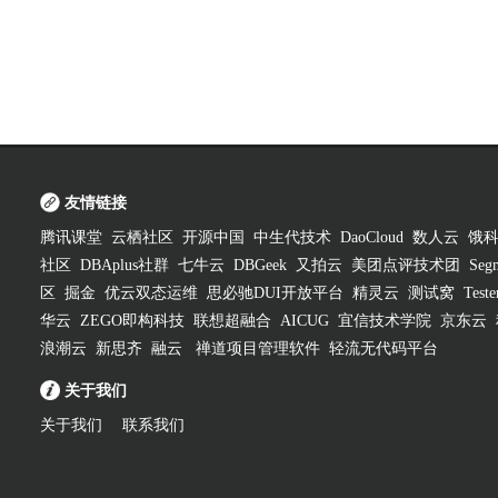
友情链接
腾讯课堂
云栖社区
开源中国
中生代技术
DaoCloud
数人云
饿
社区
DBAplus社群
七牛云
DBGeek
又拍云
美团点评技术团
Segm
区
掘金
优云双态运维
思必驰DUI开放平台
精灵云
测试窝
Test
华云
ZEGO即构科技
联想超融合
AICUG
宜信技术学院
京东云
浪潮云
新思齐
融云
禅道项目管理软件
轻流无代码平台
关于我们
关于我们
联系我们