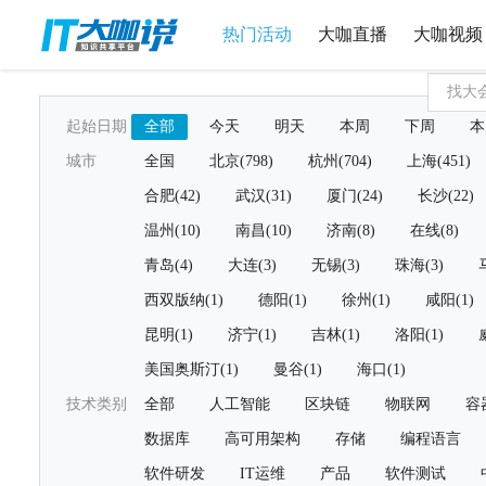
热门活动
大咖直播
大咖视频
起始日期
全部
今天
明天
本周
下周
本
城市
全国
北京(798)
杭州(704)
上海(451)
合肥(42)
武汉(31)
厦门(24)
长沙(22)
温州(10)
南昌(10)
济南(8)
在线(8)
青岛(4)
大连(3)
无锡(3)
珠海(3)
西双版纳(1)
德阳(1)
徐州(1)
咸阳(1)
昆明(1)
济宁(1)
吉林(1)
洛阳(1)
美国奥斯汀(1)
曼谷(1)
海口(1)
技术类别
全部
人工智能
区块链
物联网
容
数据库
高可用架构
存储
编程语言
软件研发
IT运维
产品
软件测试